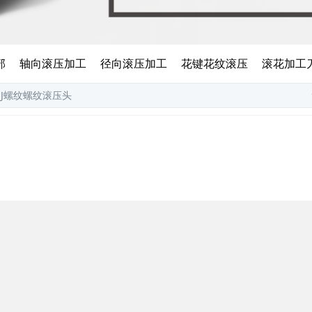
部
轴向滚压加工
径向滚压加工
花键花纹滚压
滚花加工