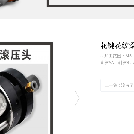
花键花纹
-- 加工范围：M6~
直纹AA、斜纹BL \
上一篇
: 没有了