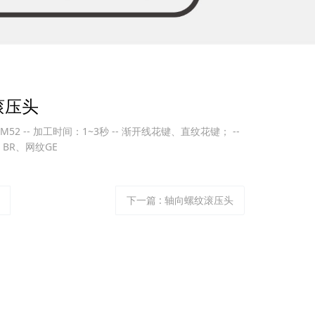
滚压头
M52 -- 加工时间：1~3秒 -- 渐开线花键、直纹花键； --
 BR、网纹GE
下一篇
: 轴向螺纹滚压头