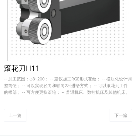
滚花刀H11
-- 加工范围：φ8~200； -- 建议加工RGE形式花纹； -- 模块化设计调
整简便； -- 可以实现径向和轴向2种进给方式； -- 可以滚花到工件
的根部； -- 可方便更换滚轮； -- 普通机床、数控机床及其他机床。
上一篇
下一篇