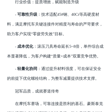
行业价值：提质增效，赋能制造升级
-
可靠性升级
：
技术适配
45#
钢、
40Cr
等高硬度材
料，满足摩托车关键连接件对精度与寿命的严苛要求，
助力客户实现“零疲劳失效”目标。
-
成本优化
：
滚压刀具寿命延长
5~8
倍，单件综合成
本显著降低，为客户构建“质量
+
成本”双重竞争优势。
-
轻量化协同
：
通过提升材料强度，可在保证安全
的前提下优化螺栓结构，为整车减重提供技术支撑。
冠军品质，成就赛道传奇
在摩托车赛场，可靠连接是胜利的基石。豪斯泰克