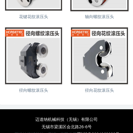
花键花纹滚压头
轴向螺纹滚压头
径向螺纹滚压头
径向花纹滚压头
迈道纳机械科技（无锡）有限公司
无锡市梁溪区会北路26-6号