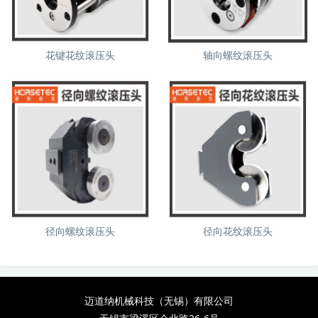
花键花纹滚压头
轴向螺纹滚压头
径向螺纹滚压头
径向花纹滚压头
迈道纳机械科技（无锡）有限公司