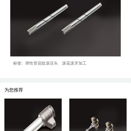
标签:
弹性管花纹滚压头
滚花滚牙加工
为您推荐