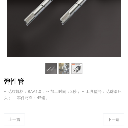
弹性管
-- 花纹规格：RAA1.0； -- 加工时间：2秒； -- 工具型号：花键滚压
头； -- 零件材料：45钢。
上一篇
下一篇