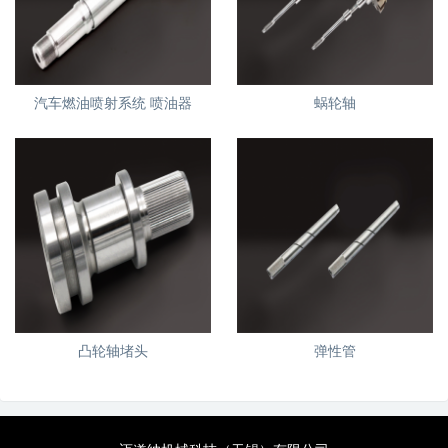
汽车燃油喷射系统 喷油器
蜗轮轴
凸轮轴堵头
弹性管